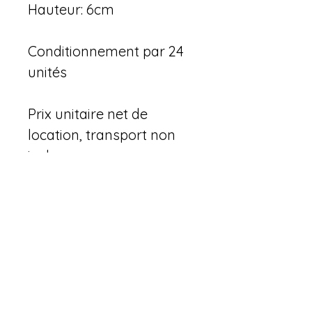
Hauteur: 6cm
Conditionnement par 24 
unités
Prix unitaire net de 
location, transport non 
inclus.
Pour quelle utilisation ?
Ce verre est idéal pour tous vos 
rafraichissements : eaux, eaux 
aromatisées, sirops, softs, jus 
détox, thés glacés, ... mais 
également pour vos salades 