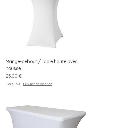
Mange-debout / Table haute avec
housse
Prix
25,00 €
Hors TVA
|
Prix net de location