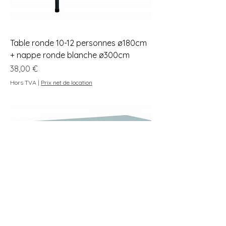
Table ronde 10-12 personnes ø180cm
+ nappe ronde blanche ø300cm
Prix
38,00 €
Hors TVA
|
Prix net de location