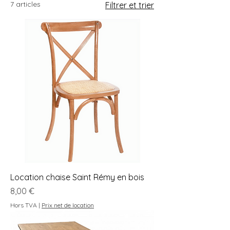
7 articles
Filtrer et trier
aussi bien avec de la vaisselle vintage
que contemporaine. ​ Découvrez nos
gammes de chaises, tables, buffets,
mange-debout, ...
Location chaise Saint Rémy en bois
Prix
8,00 €
Hors TVA
|
Prix net de location