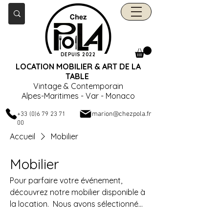
DEPUIS 2022
LOCATION MOBILIER & ART DE LA
TABLE
Vintage & Contemporain
Alpes-Maritimes - Var - Monaco
marion@chezpola.fr
+33 (0)6 79 23 71
00
Accueil
Mobilier
Mobilier
Pour parfaire votre événement,
découvrez notre mobilier disponible à
la location. ​ ​Nous avons sélectionné
du matériel de qualité qui se marie