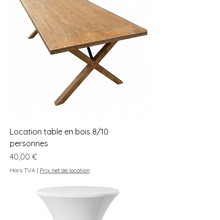
Location table en bois 8/10
personnes
Prix
40,00 €
Hors TVA
|
Prix net de location