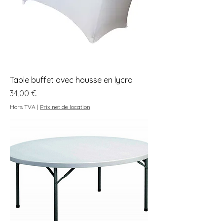
Table buffet avec housse en lycra
Prix
34,00 €
Hors TVA
|
Prix net de location