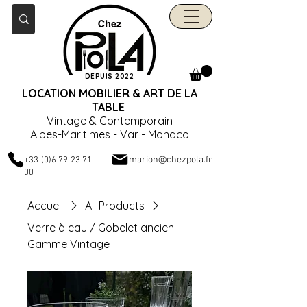
DEPUIS 2022
LOCATION MOBILIER & ART DE LA
TABLE
Vintage & Contemporain
Alpes-Maritimes - Var - Monaco
marion@chezpola.fr
+33 (0)6 79 23 71
00
Accueil
All Products
Verre à eau / Gobelet ancien -
Gamme Vintage