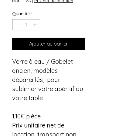
Hors TVA
|
Prix net de location
Quantité
*
Ajouter au panier
Verre à eau / Gobelet 
ancien, modèles 
dépareillés,  pour 
sublimer votre apéritif ou 
votre table. 
1,10€ pièce
Prix unitaire net de 
location, transport non 