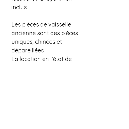
inclus.
Les pièces de vaisselle 
ancienne sont des pièces 
uniques, chinées et 
dépareillées.
La location en l’état de 
ces produits implique, de 
la part de tout locataire, 
l’acceptation et la pleine 
connaissance de son 
ancienneté et de sa 
fragilité, de son 
esthétique parfois 
marqué par le temps, qui 