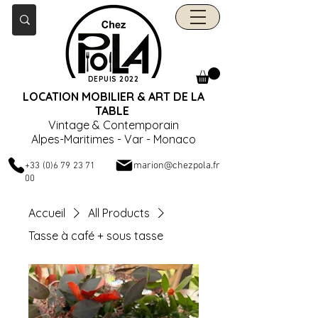
DEPUIS 2022
LOCATION MOBILIER & ART DE LA
TABLE
Vintage & Contemporain
Alpes-Maritimes - Var - Monaco
marion@chezpola.fr
+33 (0)6 79 23 71
00
Accueil
All Products
Tasse à café + sous tasse