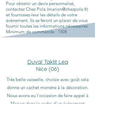
Pour obtenir un devis personnalisé,
contactez Chez Pola (
marion@chezpola.fr
)
et fournissez-leur les détails de votre
évènement. Ils se feront un plaisir de vous
fournir toutes les informations nécessaires.
Minimum de commande : 150€
Duval Taklit Lea
Nice (06)
Très belle vaisselle, choisie avec goût cela
donne un cachet monstre à la décoration.
Nous avons eu l'occasion de faire appel à
Marion dans le cadre d'un évènement
professionnel et nous avons été sous le
charme de ses objets et de la personnalité
discrète de Marion