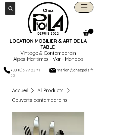
DEPUIS 2022
LOCATION MOBILIER & ART DE LA
TABLE
Vintage & Contemporain
Alpes-Maritimes - Var - Monaco
marion@chezpola.fr
+33 (0)6 79 23 71
00
Accueil
All Products
Couverts contemporains