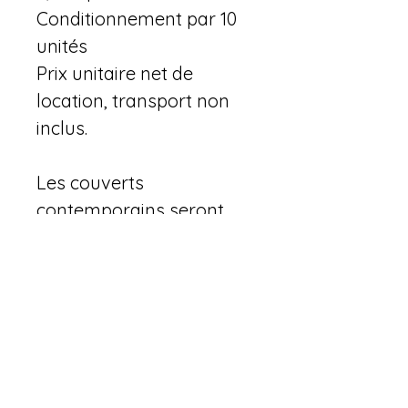
Conditionnement par 10 
unités
Prix unitaire net de 
location, transport non 
inclus.
Les couverts 
contemporains seront 
parfaits pour vos dîners 
chics, classiques.
Il s'agit d'un 
modèle intemporel en 
inox 18/10. 
La gamme offre une 
belle déclinaison de 